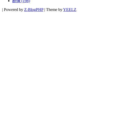
剧情
(198)
|
Powered by
Z-BlogPHP
|
Theme by
YEELZ