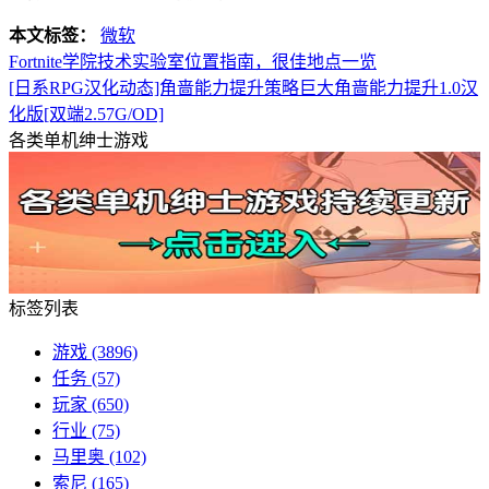
本文标签：
微软
Fortnite学院技术实验室位置指南，很佳地点一览
[日系RPG汉化动态]角啬能力提升策略巨大角啬能力提升1.0汉
化版[双端2.57G/OD]
各类单机绅士游戏
标签列表
游戏
(3896)
任务
(57)
玩家
(650)
行业
(75)
马里奥
(102)
索尼
(165)