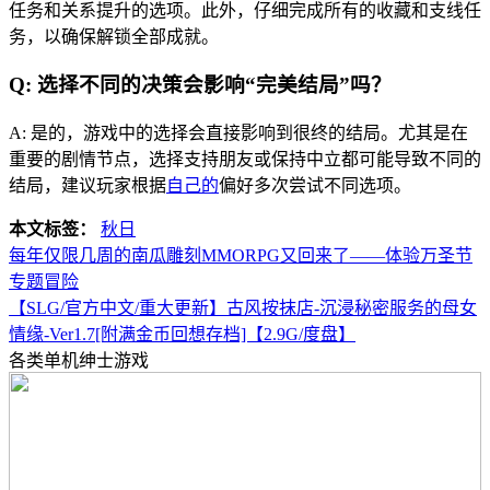
任务和关系提升的选项。此外，仔细完成所有的收藏和支线任
务，以确保解锁全部成就。
Q: 选择不同的决策会影响“完美结局”吗？
A: 是的，游戏中的选择会直接影响到很终的结局。尤其是在
重要的剧情节点，选择支持朋友或保持中立都可能导致不同的
结局，建议玩家根据
自己的
偏好多次尝试不同选项。
本文标签：
秋日
每年仅限几周的南瓜雕刻MMORPG又回来了——体验万圣节
专题冒险
【SLG/官方中文/重大更新】古风按抹店-沉浸秘密服务的母女
情缘-Ver1.7[附满金币回想存档]【2.9G/度盘】
各类单机绅士游戏