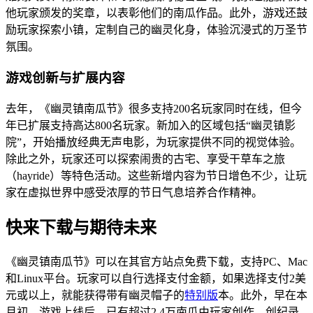
他玩家颁发的奖章，以表彰他们的南瓜作品。此外，游戏还鼓
励玩家探索小镇，定制自己的幽灵化身，体验沉浸式的万圣节
氛围。
游戏创新与扩展内容
去年，《幽灵镇南瓜节》很多支持200名玩家同时在线，但今
年已扩展支持高达800名玩家。新加入的区域包括“幽灵镇影
院”，开始播放经典无声电影，为玩家提供不同的视觉体验。
除此之外，玩家还可以探索闹贵的古宅、享受干草车之旅
（hayride）等特色活动。这些新增内容为节日增色不少，让玩
家在虚拟世界中感受浓厚的节日气息培养合作精神。
快来下载与期待未来
《幽灵镇南瓜节》可以在其官方站点免费下载，支持PC、Mac
和Linux平台。玩家可以自行选择支付金额，如果选择支付2美
元或以上，就能获得带有幽灵帽子的
特别版
本。此外，早在本
月初，游戏上线后，已有超过2.4万南瓜由玩家创作，创纪录