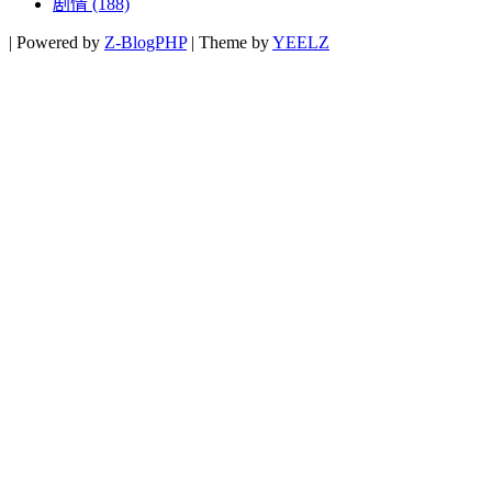
剧情
(188)
|
Powered by
Z-BlogPHP
|
Theme by
YEELZ