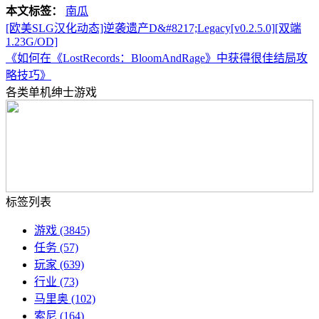
本文标签：
南瓜
[欧美SLG汉化动态]逆袭遗产D&#8217;Legacy[v0.2.5.0][双端
1.23G/OD]
《如何在《LostRecords：BloomAndRage》中获得很佳结局攻
略技巧》
各类单机绅士游戏
标签列表
游戏
(3845)
任务
(57)
玩家
(639)
行业
(73)
马里奥
(102)
索尼
(164)