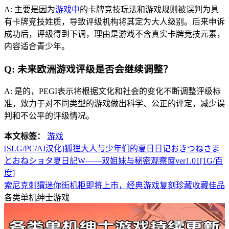
A: 主要是因为
游戏中
的卡牌竞技玩法和游戏规则被误判为具
有卡牌竞技姓质，导致评级机构将其定为大人级别。后来申诉
成功后，评级得到下调，理由是游戏不含真实卡牌竞技元素，
内容适合青少年。
Q: 未来欧洲游戏评级是否会继续调整？
A: 是的，PEGI表示将根据文化和社会的变化不断调整评级标
准，致力于对不同类型的游戏做出科学、公正的评定，减少误
判和不公平的评级情况。
本文标签：
游戏
[SLG/PC/AI汉化]狐狸大人与少年们的夏日日记おきつねさま
とおねショタ夏日記W――双姐妹与秘密观察窗ver1.01[1G/百
度]
索尼克刺猬迷你街机柜即将上市，经典游戏复刻珍藏收藏佳品
各类单机绅士游戏