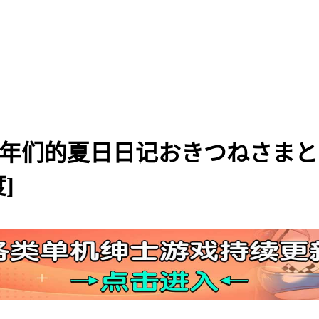
大人与少年们的夏日日记おきつねさ
]