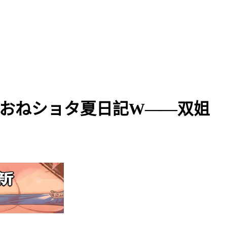
まとおねショタ夏日記W――双姐