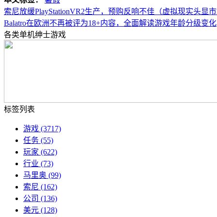
索尼放缓PlayStationVR2生产，预购反响不佳（虚拟现实头
Balatro在欧洲不再被评为18+内容，全面解读游戏年龄分级变化
各类单机绅士游戏
标签列表
游戏
(3717)
任务
(55)
玩家
(622)
行业
(73)
马里奥
(99)
索尼
(162)
公司
(136)
美元
(128)