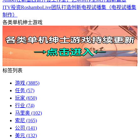
ITV投资RoshamboLive团队打造创新电视试播集（电视试播集
制作）
各类单机绅士游戏
标签列表
游戏
(3885)
任务
(57)
玩家
(650)
行业
(74)
马里奥
(102)
索尼
(165)
公司
(141)
美元
(132)