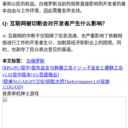
者和公民的权益。白俄罗斯当前的局势直接影响到开发者的基
本自由与工作环境，因此需要发声支持。
Q: 互联网被切断会对开发者产生什么影响？
A: 互联网的中断不仅阻碍了信息流通，也严重影响了依赖网
络进行工作的开发者生计，加剧其经济和职业上的困境。同
时，也剥夺了民众表达意见的渠道。
本文标签：
白俄罗斯
[RPG/PC/官中]冒失巫女与魅魔之岛ドジっ子巫女と魔魅之岛
v1.02官中版本[1G/百度微云]
[欧美SLGAIGPT汉化]钥匙大师TheKeymasterv1.0[双端
3.53G/OD]
各类单机绅士游戏