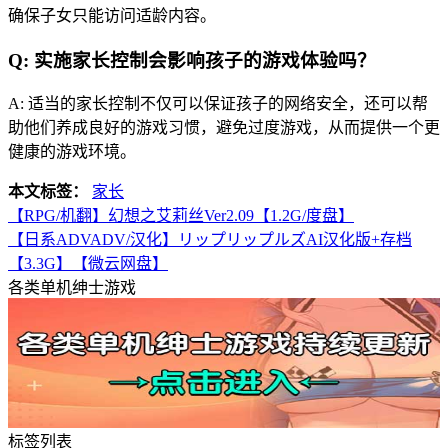
确保子女只能访问适龄内容。
Q: 实施家长控制会影响孩子的游戏体验吗？
A: 适当的家长控制不仅可以保证孩子的网络安全，还可以帮
助他们养成良好的游戏习惯，避免过度游戏，从而提供一个更
健康的游戏环境。
本文标签：
家长
【RPG/机翻】幻想之艾莉丝Ver2.09【1.2G/度盘】
【日系ADVADV/汉化】リップリップルズAI汉化版+存档
【3.3G】【微云网盘】
各类单机绅士游戏
标签列表