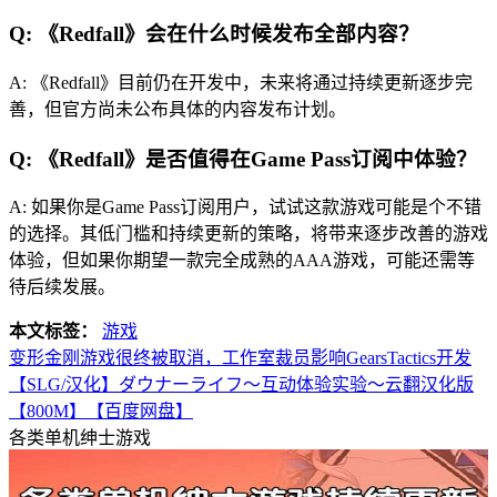
Q: 《Redfall》会在什么时候发布全部内容？
A: 《Redfall》目前仍在开发中，未来将通过持续更新逐步完
善，但官方尚未公布具体的内容发布计划。
Q: 《Redfall》是否值得在Game Pass订阅中体验？
A: 如果你是Game Pass订阅用户，试试这款游戏可能是个不错
的选择。其低门槛和持续更新的策略，将带来逐步改善的游戏
体验，但如果你期望一款完全成熟的AAA游戏，可能还需等
待后续发展。
本文标签：
游戏
变形金刚游戏很终被取消，工作室裁员影响GearsTactics开发
【SLG/汉化】ダウナーライフ～互动体验实验～云翻汉化版
【800M】【百度网盘】
各类单机绅士游戏