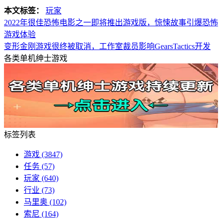
本文标签：
玩家
2022年很佳恐怖电影之一即将推出游戏版，惊悚故事引爆恐怖
游戏体验
变形金刚游戏很终被取消，工作室裁员影响GearsTactics开发
各类单机绅士游戏
标签列表
游戏
(3847)
任务
(57)
玩家
(640)
行业
(73)
马里奥
(102)
索尼
(164)