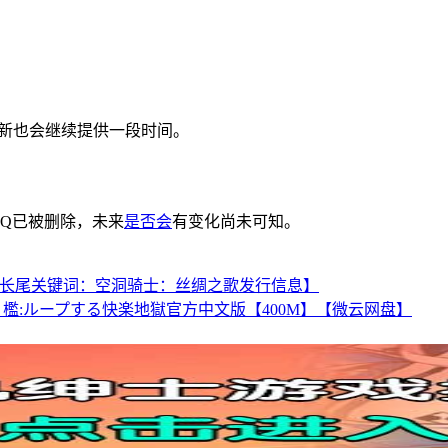
更新也会继续提供一段时间。
AQ已被删除，未来
是否会
有变化尚未可知。
》【长尾关键词：空洞骑士：丝绸之歌发行信息】
ノ檻:ループする快楽地獄官方中文版【400M】【微云网盘】