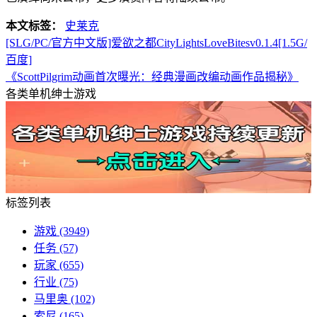
本文标签：
史莱克
[SLG/PC/官方中文版]爱欲之都CityLightsLoveBitesv0.1.4[1.5G/
百度]
《ScottPilgrim动画首次曝光：经典漫画改编动画作品揭秘》
各类单机绅士游戏
标签列表
游戏
(3949)
任务
(57)
玩家
(655)
行业
(75)
马里奥
(102)
索尼
(165)