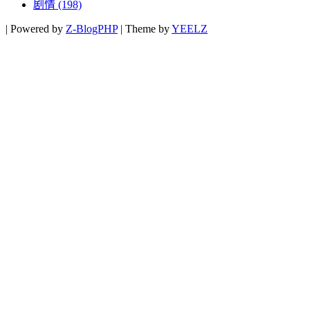
剧情
(198)
|
Powered by
Z-BlogPHP
|
Theme by
YEELZ