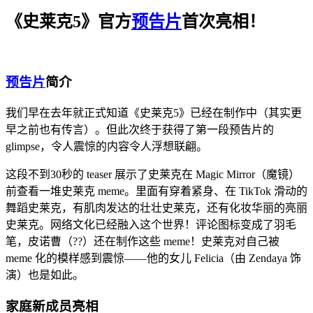
《史莱克5》官方
预告片
首次亮相！
预告片
简介
我们早在去年就正式知道《史莱克5》已经在制作中（其实更
早之前也有传言）。但此次终于获得了第一段预告片的
glimpse，令人震惊的内容令人浮想联翩。
这段不到30秒的 teaser 展示了史莱克在 Magic Mirror（魔镜）
前查看一堆史莱克 meme。里面有穿着紧身、在 TikTok 滑动的
舞蹈史莱克，有肌肉发达的壮壮史莱克，还有化妆华丽的亮丽
史莱克。网络文化已经融入这个世界！评论图标变成了羽毛
笔，皮诺曹（??）还在制作这些 meme！史莱克对自己被
meme 化的模样感到震惊——他的女儿 Felicia（由 Zendaya 饰
演）也是如此。
家庭新成员亮相