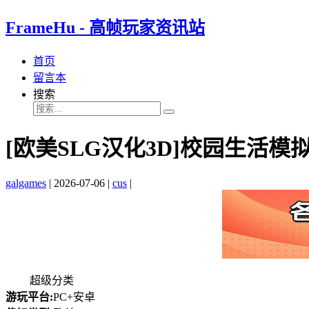
FrameHu - 高帧玩家资讯站
首页
留言本
搜索
[欧美SLG汉化3D]校园生活模拟Campu
galgames
|
2026-07-06
|
cus
|
超级分类
游玩平台:
PC+安卓