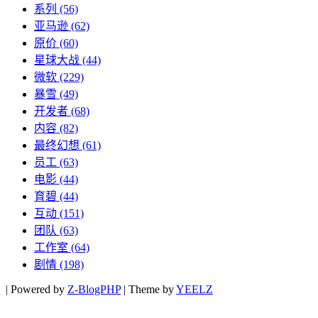
系列
(56)
亚马逊
(62)
原价
(60)
星球大战
(44)
微软
(229)
暴雪
(49)
开发者
(68)
内容
(82)
最终幻想
(61)
员工
(63)
电影
(44)
育碧
(44)
互动
(151)
团队
(63)
工作室
(64)
剧情
(198)
|
Powered by
Z-BlogPHP
|
Theme by
YEELZ