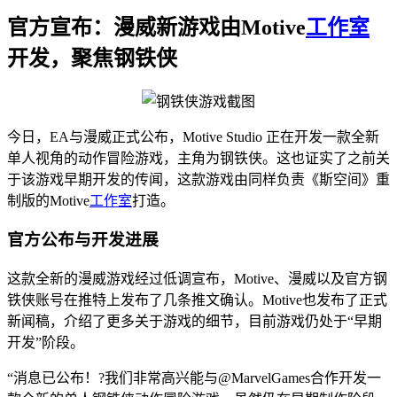
官方宣布：漫威新游戏由Motive
工作室
开发，聚焦钢铁侠
今日，EA与漫威正式公布，Motive Studio 正在开发一款全新
单人视角的动作冒险游戏，主角为钢铁侠。这也证实了之前关
于该游戏早期开发的传闻，这款游戏由同样负责《斯空间》重
制版的Motive
工作室
打造。
官方公布与开发进展
这款全新的漫威游戏经过低调宣布，Motive、漫威以及官方钢
铁侠账号在推特上发布了几条推文确认。Motive也发布了正式
新闻稿，介绍了更多关于游戏的细节，目前游戏仍处于“早期
开发”阶段。
“消息已公布！?我们非常高兴能与@MarvelGames合作开发一