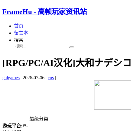
FrameHu - 高帧玩家资讯站
首页
留言本
搜索
[RPG/PC/AI汉化]大和ナデシ
galgames
|
2026-07-06
|
cus
|
超级分类
PC
游玩平台: