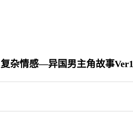
コ复杂情感—异国男主角故事Ver1.1