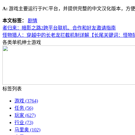
A:
游戏主要运行于PC平台，并提供完整的中文汉化版本，方
本文标签：
剧情
者归来：暗影之路2跨平台联机、合作和好友邀请指南
怪物猎人：穿越中的长老龙拦截机制详解【长尾关键词：怪物
各类单机绅士游戏
标签列表
游戏
(3764)
任务
(56)
玩家
(627)
行业
(73)
马里奥
(102)