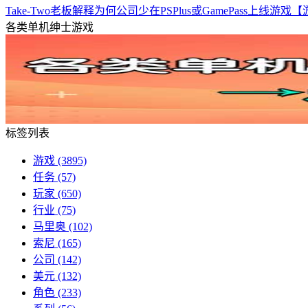
Take-Two老板解释为何公司少在PSPlus或GamePass上线
各类单机绅士游戏
标签列表
游戏
(3895)
任务
(57)
玩家
(650)
行业
(75)
马里奥
(102)
索尼
(165)
公司
(142)
美元
(132)
角色
(233)