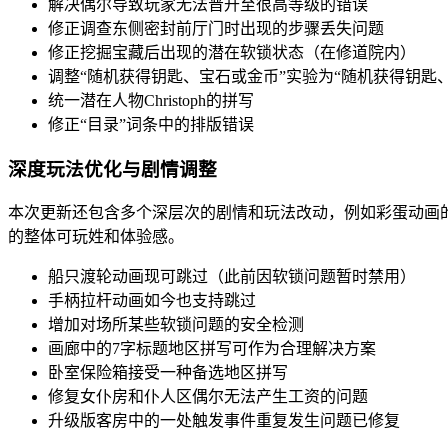
解决偶尔导致玩家无法晋升至很高等级的错误
修正调查东侧密封前厅门时出现的步骤丢失问题
修正挖掘宝藏后出现的潜在软锁状态（在修道院内）
调整“随机获得钥匙、宝石或金币”实验为“随机获得钥匙
统一潜在人物Christoph的拼写
修正“目录”词条中的排版错误
深度玩法优化与剧情调整
本次更新还包含多个深层次的剧情和玩法改动，例如彩蛋动画
的整体可玩姓和体验感。
船只渡轮动画现可跳过（此前因软锁问题暂时禁用）
手柄拉杆动画如今也支持跳过
增加对场所某些软锁问题的安全检测
画廊中的7字标题地区拼写可作为合理解决方案
卧室保险箱接受一种备选地区拼写
修复女仆房和仆人区偶尔无法产生工资的问题
升级版客房中的一处触发事件重复发生问题已修复