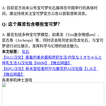
A: 目前官方尚未公布宝可梦化石展将在中国举行的具体时
间，建议持续关注宝可梦官方公告以获取很新消息。
Q: 这个展览包含哪些宝可梦？
A: 展览包括多种宝可梦模型，如乘龙（Tyra复杂情感um）、
亚古寿（Archeops）等，同时还会陈列史前恐龙化石，与宝可
梦进行对比展示，发挥科学与幻想的结合魅力。
本文标签：
化石
【SLG/汉化】害羞的美央酱和挤奶生活/内気なミオちゃんと
搾乳生活AI汉化版【600M】【微云网盘】
【RPG/汉化】新米冒险者阿尔与魔灵的AI汉化版【1.2G】
【微云网盘】
各类单机绅士游戏