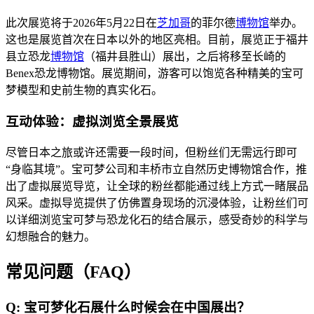
此次展览将于2026年5月22日在
芝加哥
的菲尔德
博物馆
举办。
这也是展览首次在日本以外的地区亮相。目前，展览正于福井
县立恐龙
博物馆
（福井县胜山）展出，之后将移至长崎的
Benex恐龙博物馆。展览期间，游客可以饱览各种精美的宝可
梦模型和史前生物的真实化石。
互动体验：虚拟浏览全景展览
尽管日本之旅或许还需要一段时间，但粉丝们无需远行即可
“身临其境”。宝可梦公司和丰桥市立自然历史博物馆合作，推
出了虚拟展览导览，让全球的粉丝都能通过线上方式一睹展品
风采。虚拟导览提供了仿佛置身现场的沉浸体验，让粉丝们可
以详细浏览宝可梦与恐龙化石的结合展示，感受奇妙的科学与
幻想融合的魅力。
常见问题（FAQ）
Q: 宝可梦化石展什么时候会在中国展出？