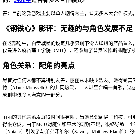
问：
游戏中
是否有多人合作模式？
答：目前这款游戏主要以单人剧情为主，暂无多人大合作模式
《钢铁心》影评：无趣的与角色发展不足
在这部剧中，白啬城堡的设定几乎只剩下令人尴尬的产品置入，
仅是进入麻省理工学院（MIT），还参加了普罗米修斯逃跑学校（Prometheus 
角色关系：配角的亮点
尽管对任何人都不算特别友善，丽丽从未缺少盟友。她得到富有的郊区
特（Alanis Morissette）的共同热爱，二人甚至合唱
成剧中很令人满意的一部分。
丽丽的其他关系发展得时间很有限。当她意识到除了科技，可
得很仓促，由于MCU对魔法和巫术的理解不足，很终导致一个不
（Natalie）引发了与弟弟泽维尔（Xavier，Matthe