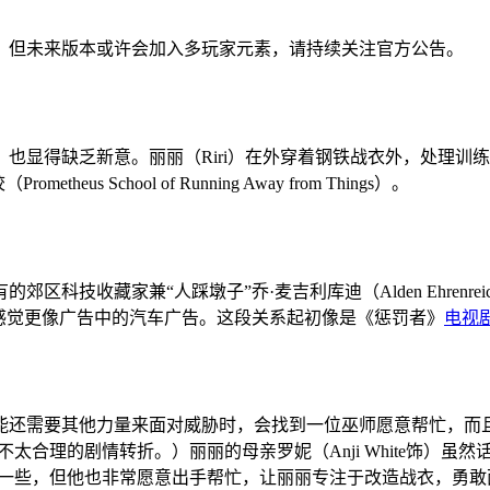
，但未来版本或许会加入多玩家元素，请持续关注官方公告。
也显得缺乏新意。丽丽（Riri）在外穿着钢铁战衣外，处理训
School of Running Away from Things）。
科技收藏家兼“人踩墩子”乔·麦吉利库迪（Alden Ehrenr
一首歌，这感觉更像广告中的汽车广告。这段关系起初像是《惩罚者》
电视
能还需要其他力量来面对威胁时，会找到一位巫师愿意帮忙，而
太合理的剧情转折。）丽丽的母亲罗妮（Anji White饰）虽
w Elam饰）的一些，但他也非常愿意出手帮忙，让丽丽专注于改造