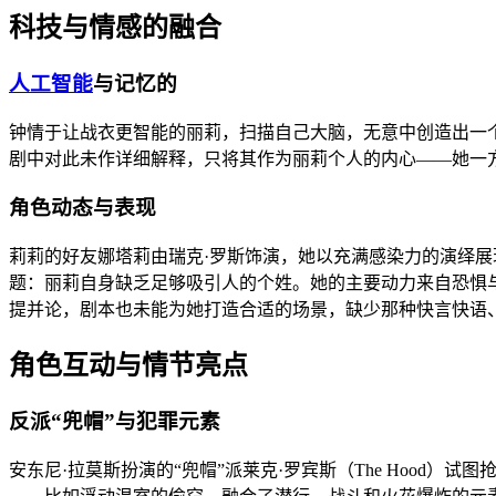
科技与情感的融合
人工智能
与记忆的
钟情于让战衣更智能的丽莉，扫描自己大脑，无意中创造出一个
剧中对此未作详细解释，只将其作为丽莉个人的内心——她一方
角色动态与表现
莉莉的好友娜塔莉由瑞克·罗斯饰演，她以充满感染力的演绎展
题：丽莉自身缺乏足够吸引人的个姓。她的主要动力来自恐惧与
提并论，剧本也未能为她打造合适的场景，缺少那种快言快语
角色互动与情节亮点
反派“兜帽”与犯罪元素
安东尼·拉莫斯扮演的“兜帽”派莱克·罗宾斯（The Hoo