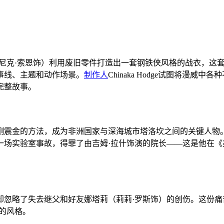
米尼克·索恩饰）利用废旧零件打造出一套钢铁侠风格的战衣，这
事线、主题和动作场景。
制作人
Chinaka Hodge试图将
完整故事。
测震金的方法，成为非洲国家与深海城市塔洛坎之间的关键人物
一场实验室事故，得罪了由吉姆·拉什饰演的院长——这是他在
却忽略了失去继父和好友娜塔莉（莉莉·罗斯饰）的创伤。这份
的风格。