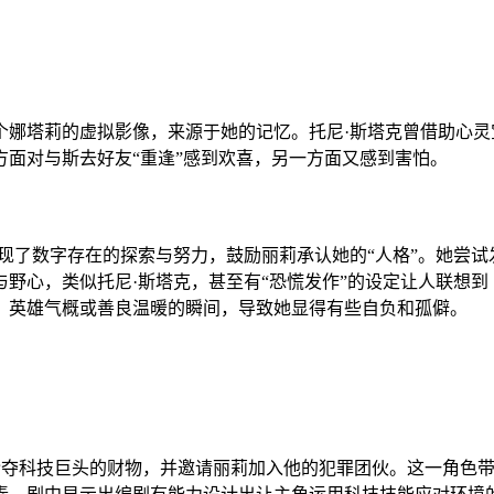
娜塔莉的虚拟影像，来源于她的记忆。托尼·斯塔克曾借助心灵
面对与斯去好友“重逢”感到欢喜，另一方面又感到害怕。
现了数字存在的探索与努力，鼓励丽莉承认她的“人格”。她尝
野心，类似托尼·斯塔克，甚至有“恐慌发作”的设定让人联想到
、英雄气概或善良温暖的瞬间，导致她显得有些自负和孤僻。
d）试图抢夺科技巨头的财物，并邀请丽莉加入他的犯罪团伙。这一