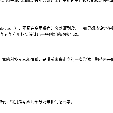
素。剧中显示出编剧有能力设计出让主角运用科技技能应对环境
 Castle），丽莉在享用餐点时突然遭到袭击。如果想将设定在餐厅
会更合理，可能还能利用场景设计出一些创新的趣味互动。
丰富的科技元素和情感，是漫威未来走向的一次尝试。期待未来
游玩，特别是考虑到部分场景和情感元素。