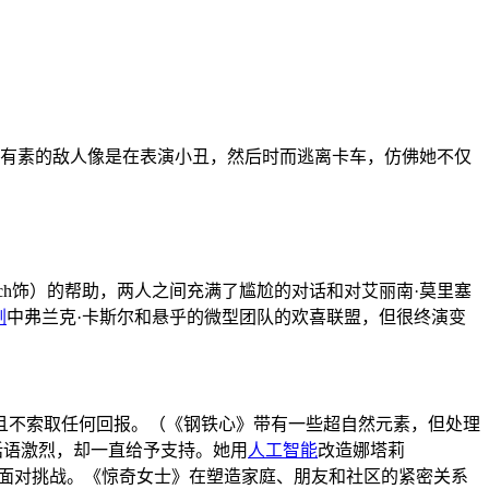
练有素的敌人像是在表演小丑，然后时而逃离卡车，仿佛她不仅
eich饰）的帮助，两人之间充满了尴尬的对话和对艾丽南·莫里塞
剧
中弗兰克·卡斯尔和悬乎的微型团队的欢喜联盟，但很终演变
且不索取任何回报。（《钢铁心》带有一些超自然元素，但处理
然话语激烈，却一直给予支持。她用
人工智能
改造娜塔莉
战衣，勇敢面对挑战。《惊奇女士》在塑造家庭、朋友和社区的紧密关系