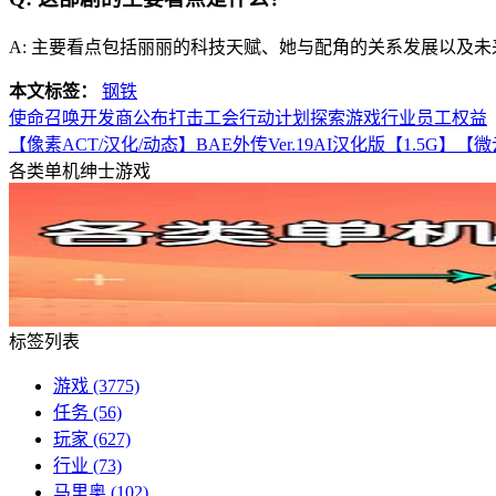
A: 主要看点包括丽丽的科技天赋、她与配角的关系发展以及
本文标签：
钢铁
使命召唤开发商公布打击工会行动计划探索游戏行业员工权益
【像素ACT/汉化/动态】BAE外传Ver.19AI汉化版【1.5G】【
各类单机绅士游戏
标签列表
游戏
(3775)
任务
(56)
玩家
(627)
行业
(73)
马里奥
(102)