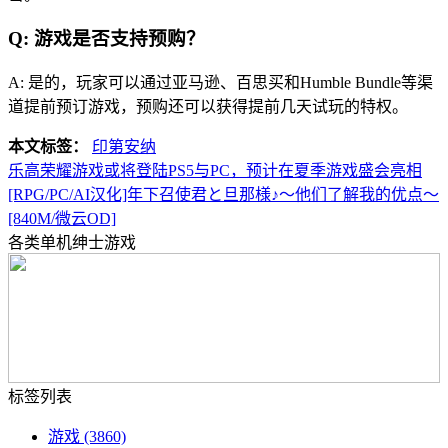
Q: 游戏是否支持预购？
A: 是的，玩家可以通过亚马逊、百思买和Humble Bundle等渠
道提前预订游戏，预购还可以获得提前几天试玩的特权。
本文标签：
印第安纳
乐高荣耀游戏或将登陆PS5与PC，预计在夏季游戏盛会亮相
[RPG/PC/AI汉化]年下召使君と旦那様♪～他们了解我的优点～
[840M/微云OD]
各类单机绅士游戏
标签列表
游戏
(3860)