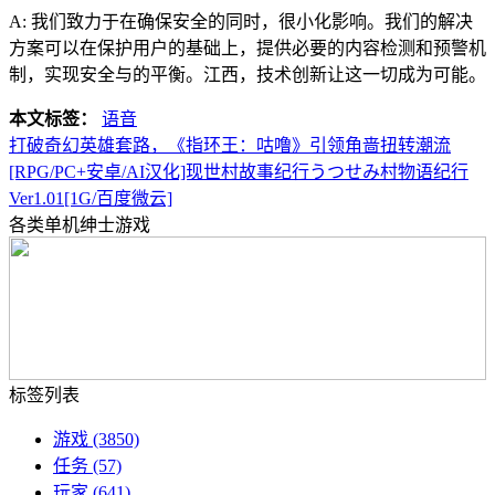
A: 我们致力于在确保安全的同时，很小化影响。我们的解决
方案可以在保护用户的基础上，提供必要的内容检测和预警机
制，实现安全与的平衡。江西，技术创新让这一切成为可能。
本文标签：
语音
打破奇幻英雄套路，《指环王：咕噜》引领角啬扭转潮流
[RPG/PC+安卓/AI汉化]现世村故事纪行うつせみ村物语纪行
Ver1.01[1G/百度微云]
各类单机绅士游戏
标签列表
游戏
(3850)
任务
(57)
玩家
(641)