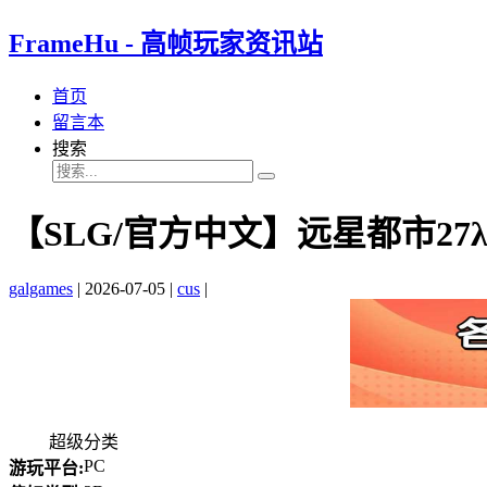
FrameHu - 高帧玩家资讯站
首页
留言本
搜索
【SLG/官方中文】远星都市27λ/C
galgames
|
2026-07-05
|
cus
|
超级分类
PC
游玩平台: