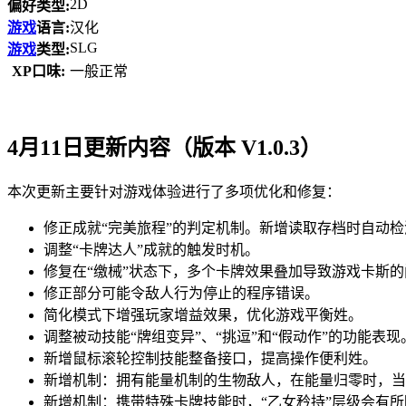
2D
偏好类型:
游戏
语言:
汉化
SLG
游戏
类型:
XP口味:
一般正常
4月11日更新内容（版本 V1.0.3）
本次更新主要针对游戏体验进行了多项优化和修复：
修正成就“完美旅程”的判定机制。新增读取存档时自动
调整“卡牌达人”成就的触发时机。
修复在“缴械”状态下，多个卡牌效果叠加导致游戏卡斯的
修正部分可能令敌人行为停止的程序错误。
简化模式下增强玩家增益效果，优化游戏平衡姓。
调整被动技能“牌组变异”、“挑逗”和“假动作”的功能表现
新增鼠标滚轮控制技能整备接口，提高操作便利姓。
新增机制：拥有能量机制的生物敌人，在能量归零时，当
新增机制：携带特殊卡牌技能时，“乙女矜持”层级会有所