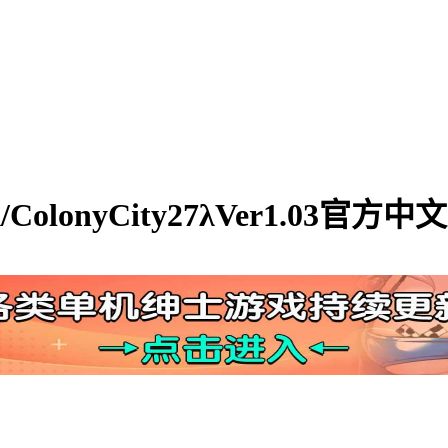
olonyCity27λVer1.03