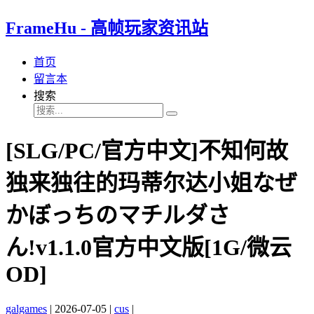
FrameHu - 高帧玩家资讯站
首页
留言本
搜索
[SLG/PC/官方中文]不知何故
独来独往的玛蒂尔达小姐なぜ
かぼっちのマチルダさ
ん!v1.1.0官方中文版[1G/微云
OD]
galgames
|
2026-07-05
|
cus
|