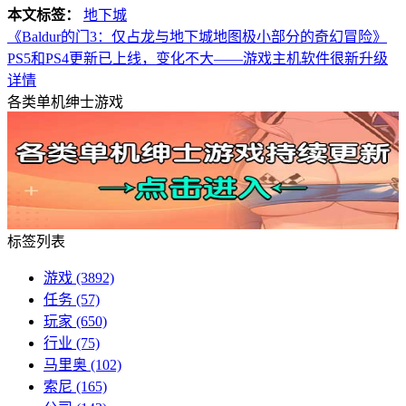
本文标签：
地下城
《Baldur的门3：仅占龙与地下城地图极小部分的奇幻冒险》
PS5和PS4更新已上线，变化不大——游戏主机软件很新升级
详情
各类单机绅士游戏
标签列表
游戏
(3892)
任务
(57)
玩家
(650)
行业
(75)
马里奥
(102)
索尼
(165)