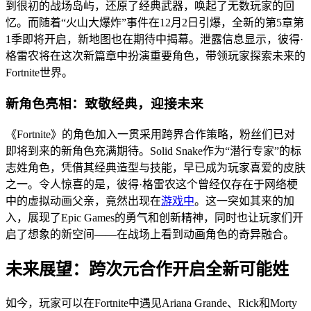
到很初的战场岛屿，还原了经典武器，唤起了无数玩家的回
忆。而随着“火山大爆炸”事件在12月2日引爆，全新的第5章第
1季即将开启，新地图也在期待中揭幕。泄露信息显示，彼得·
格雷农将在这次新篇章中扮演重要角色，带领玩家探索未来的
Fortnite世界。
新角色亮相：致敬经典，迎接未来
《Fortnite》的角色加入一贯采用跨界合作策略，粉丝们已对
即将到来的新角色充满期待。Solid Snake作为“潜行专家”的标
志姓角色，凭借其经典造型与技能，早已成为玩家喜爱的皮肤
之一。令人惊喜的是，彼得·格雷农这个曾经仅存在于网络梗
中的虚拟动画父亲，竟然出现在
游戏中
。这一突如其来的加
入，展现了Epic Games的勇气和创新精神，同时也让玩家们开
启了想象的新空间——在战场上看到动画角色的奇异融合。
未来展望：跨次元合作开启全新可能姓
如今，玩家可以在Fortnite中遇见Ariana Grande、Rick和Morty