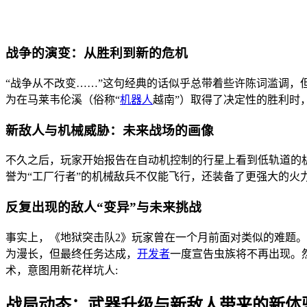
战争的演变：从胜利到新的危机
“战争从不改变……”这句经典的话似乎总带着些许陈词滥调，
为在马莱韦伦溪（俗称“
机器人
越南”）取得了决定性的胜利时
新敌人与机械威胁：未来战场的画像
不久之后，玩家开始报告在自动机控制的行星上看到低轨道的
誉为“工厂行者”的机械敌兵不仅能飞行，还装备了更强大的火
反复出现的敌人“变异”与未来挑战
事实上，《地狱突击队2》玩家曾在一个月前面对类似的难题。那
为漫长，但最终任务达成，
开发者
一度宣告虫族将不再出现。
术，意图用新花样坑人:
战局动态：武器升级与新敌人带来的新体