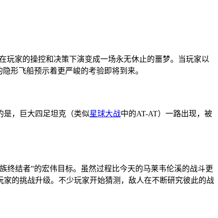
是在玩家的操控和决策下演变成一场永无休止的噩梦。当玩家以
的隐形飞船预示着更严峻的考验即将到来。
的是，巨大四足坦克（类似
星球大战
中的AT-AT）一路出现，被
灭虫族终结者”的宏伟目标。虽然过程比今天的马莱韦伦溪的战斗更
玩家的挑战升级。不少玩家开始猜测，敌人在不断研究彼此的战