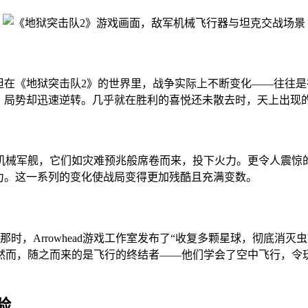
但在《地狱突击队2》的世界里，战争实际上不断变化——往往
，局势却迅速逆转。几乎就在胜利的喜悦还未散去时，天上出现
机械军舰，它们如灾难预兆般席卷而来，投下火力。更令人震惊
力。这一系列的变化使战局变得更加残酷且充满变数。
时，Arrowhead游戏工作室发布了“收复多颗星球，彻底消
然而，随之而来的是飞行的终结者——他们学会了空中飞行，令
验