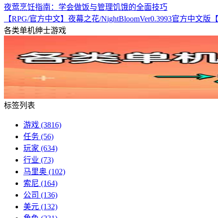
夜莺烹饪指南：学会做饭与管理饥饿的全面技巧
【RPG/官方中文】夜幕之花/NightBloomVer0.3993官方中文
各类单机绅士游戏
标签列表
游戏
(3816)
任务
(56)
玩家
(634)
行业
(73)
马里奥
(102)
索尼
(164)
公司
(136)
美元
(132)