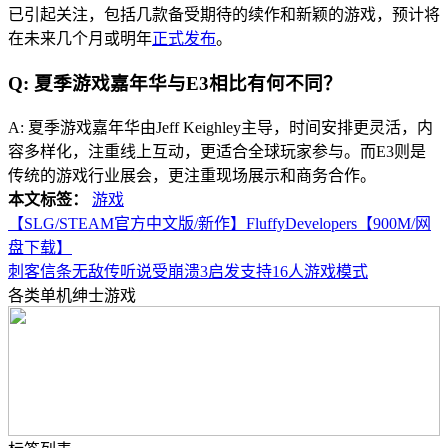
已引起关注，包括几款备受期待的续作和新颖的游戏，预计将
在未来几个月或明年
正式发布
。
Q: 夏季游戏嘉年华与E3相比有何不同？
A: 夏季游戏嘉年华由Jeff Keighley主导，时间安排更灵活，内
容多样化，注重线上互动，更适合全球玩家参与。而E3则是
传统的游戏行业展会，更注重现场展示和商务合作。
本文标签：
游戏
【SLG/STEAM官方中文版/新作】FluffyDevelopers【900M/网
盘下载】
刺客信条无敌传听说受崩溃3启发支持16人游戏模式
各类单机绅士游戏