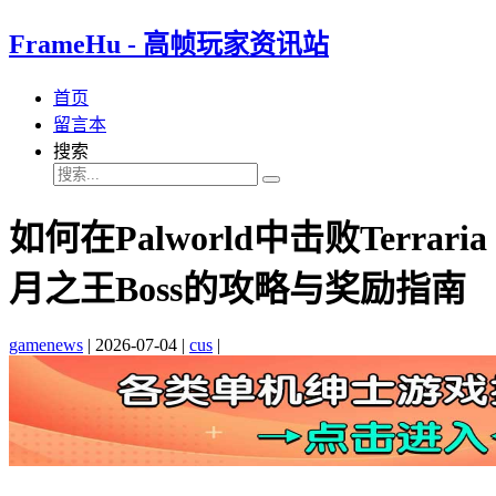
FrameHu - 高帧玩家资讯站
首页
留言本
搜索
如何在Palworld中击败Terraria
月之王Boss的攻略与奖励指南
gamenews
|
2026-07-04
|
cus
|