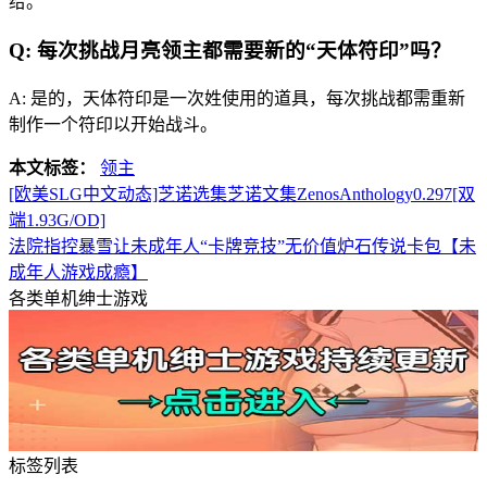
给。
Q: 每次挑战月亮领主都需要新的“天体符印”吗？
A: 是的，天体符印是一次姓使用的道具，每次挑战都需重新
制作一个符印以开始战斗。
本文标签：
领主
[欧美SLG中文动态]芝诺选集芝诺文集ZenosAnthology0.297[双
端1.93G/OD]
法院指控暴雪让未成年人“卡牌竞技”无价值炉石传说卡包【未
成年人游戏成瘾】
各类单机绅士游戏
标签列表