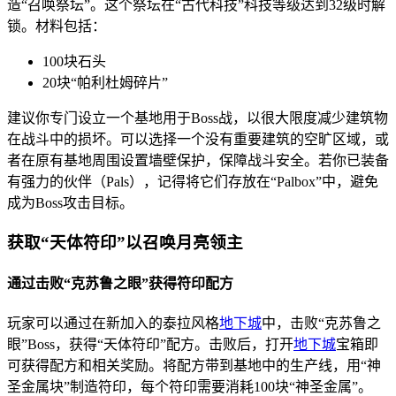
造“召唤祭坛”。这个祭坛在“古代科技”科技等级达到32级时解
锁。材料包括：
100块石头
20块“帕利杜姆碎片”
建议你专门设立一个基地用于Boss战，以很大限度减少建筑物
在战斗中的损坏。可以选择一个没有重要建筑的空旷区域，或
者在原有基地周围设置墙壁保护，保障战斗安全。若你已装备
有强力的伙伴（Pals），记得将它们存放在“Palbox”中，避免
成为Boss攻击目标。
获取“天体符印”以召唤月亮领主
通过击败“克苏鲁之眼”获得符印配方
玩家可以通过在新加入的泰拉风格
地下城
中，击败“克苏鲁之
眼”Boss，获得“天体符印”配方。击败后，打开
地下城
宝箱即
可获得配方和相关奖励。将配方带到基地中的生产线，用“神
圣金属块”制造符印，每个符印需要消耗100块“神圣金属”。