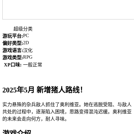
超级分类
PC
游玩平台:
2D
偏好类型:
游戏语言:
汉化
RPG
游戏类型:
XP口味:
一般正常
2025年5月 新增猪人路线！
实力悬殊的杂兵敌人抓住了奥利维亚。她在逃脱受阻、与敌人
共处的过程中，逐渐陷入困境，思路变得混沌迟缓。奥利维亚
的未来会走向何方，耐人寻味。
游戏介绍