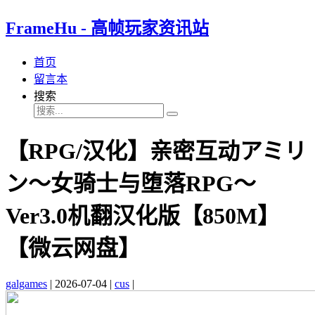
FrameHu - 高帧玩家资讯站
首页
留言本
搜索
【RPG/汉化】亲密互动アミリ
ン～女骑士与堕落RPG～
Ver3.0机翻汉化版【850M】
【微云网盘】
galgames
|
2026-07-04
|
cus
|