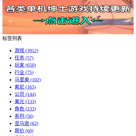
标签列表
游戏
(3912)
任务
(57)
玩家
(650)
行业
(75)
马里奥
(102)
索尼
(165)
公司
(144)
美元
(133)
角色
(233)
系列
(56)
亚马逊
(62)
原价
(60)