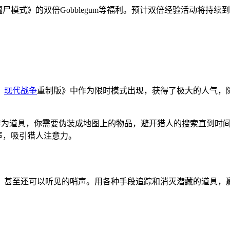
out 24/7，以及《僵尸模式》的双倍Gobblegum等福利。预计双倍
：
现代战争
重制版》中作为限时模式出现，获得了极大的人气，随
”。作为道具，你需要伪装成地图上的物品，避开猎人的搜索直到
哨声，吸引猎人注意力。
至还可以听见的哨声。用各种手段追踪和消灭潜藏的道具，赢得比赛。