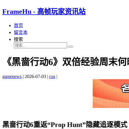
FrameHu - 高帧玩家资讯站
首页
留言本
搜索
《黑啬行动6》双倍经验周末何时
gamenews
|
2026-07-03
|
cus
|
黑啬行动6重返“Prop Hunt”隐藏追逐模式