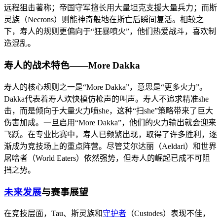
远程狙击著称；帝国守军擅长用大量坦克支援大量兵力；而斯
灵族（Necrons）则能神奇般地在斯亡后瞬间复活。相较之
下，寿人的规则更偏向于“狂暴喷火”，他们热爱战斗，喜欢制
造混乱。
寿人的战术特色——More Dakka
寿人的核心规则之一是“More Dakka”，意思是“更多火力”。
Dakka代表着寿人欢快模仿枪声的叫声。寿人不追求精准she
击，而是倾向于大量火力喷she，这种“扫she”策略带来了巨大
伤害加成。一旦启用“More Dakka”，他们的火力输出就会迎来
飞跃。在专业比赛中，寿人已频繁出现，取得了许多胜利，逐
渐成为竞技场上的重点阵营。尽管艾尔达丽（Aeldari）和世界
屠啥者（World Eaters）依然强势，但寿人的崛起已成不可阻
挡之势。
未来发展
与赛事展望
在竞技层面，Tau、斯灵族和
守护者
（Custodes）表现不佳，