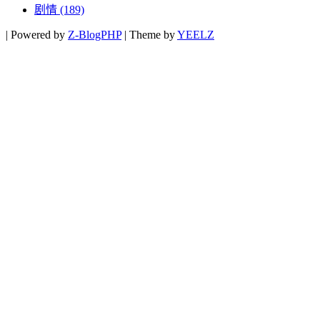
剧情
(189)
|
Powered by
Z-BlogPHP
|
Theme by
YEELZ