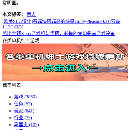
常明显。
本文标签：
兽人
[欧美SLG汉化]有罪快感罪恶的快感GuiltyPleasure0.31[双端
1.13G/BD]
芭比主题Xbox游戏机与手柄，必售的梦幻彩啬游戏设备
各类单机绅士游戏
标签列表
游戏
(3850)
任务
(57)
玩家
(641)
行业
(73)
马里奥
(102)