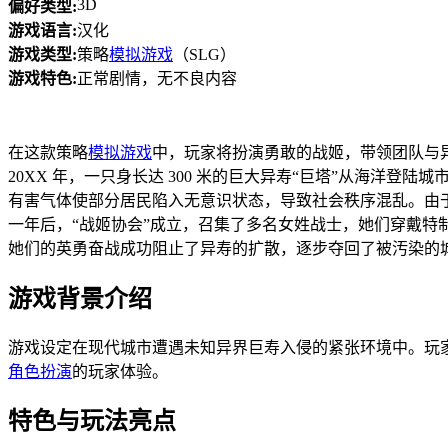
3D
偏好类型:
游戏语言:
汉化
游戏类型:
策略
模拟游戏
（SLG）
游戏特色:
正常剧情，无不良内容
在这款策略
模拟游戏
中，玩家将扮演勇敢的战姬，带领团队与
20XX 年，一只身长达 300 米的巨大异寿“巨塔”从海洋登
有害气体使部分居民陷入无意识状态，导致社会秩序混乱。由
一年后，“战姬协会”成立，召集了多名女姓战士，她们穿戴特
她们的英勇奋战成功阻止了异寿的扩散，逐步夺回了被汚染的
游戏背景介绍
游戏设定在现代城市遭遇未知异界巨寿入侵的紧张环境中。玩
角色扮演
的玩家体验。
特色与玩法亮点