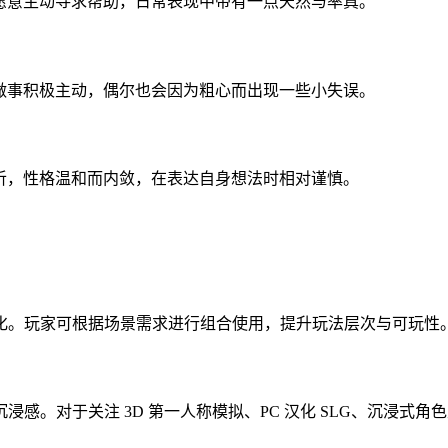
题时愿意主动寻求帮助，日常表现中带有一点天然与率真。
强，做事积极主动，偶尔也会因为粗心而出现一些小失误。
于倾听，性格温和而内敛，在表达自身想法时相对谨慎。
化。玩家可根据场景需求进行组合使用，提升玩法层次与可玩性
感。对于关注 3D 第一人称模拟、PC 汉化 SLG、沉浸式