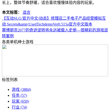
长上，整体节奏舒缓，适合喜欢慢慢体验内容的玩家。
本文标签：
适合
【互动SLG/官方中文/动态】修理店二手电子产品经营模拟互
动,Secrets&amp;UsedTechdemoVer0.515a官方中文版本
赛博朋克2077的奇迹逆转将永远被载入史册—很精彩的游戏逆
转案例
各类单机绅士游戏
标签列表
游戏
(3884)
任务
(57)
玩家
(650)
行业
(74)