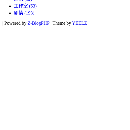
工作室
(63)
剧情
(193)
|
Powered by
Z-BlogPHP
|
Theme by
YEELZ