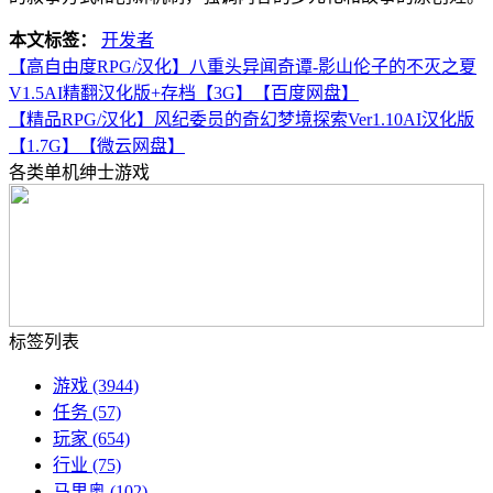
本文标签：
开发者
【高自由度RPG/汉化】八重头异闻奇谭-影山伦子的不灭之夏
V1.5AI精翻汉化版+存档【3G】【百度网盘】
【精品RPG/汉化】风纪委员的奇幻梦境探索Ver1.10AI汉化版
【1.7G】【微云网盘】
各类单机绅士游戏
标签列表
游戏
(3944)
任务
(57)
玩家
(654)
行业
(75)
马里奥
(102)