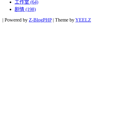
工作室
(64)
剧情
(198)
|
Powered by
Z-BlogPHP
|
Theme by
YEELZ