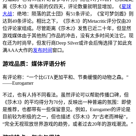
离《莎木3》发布前的仅四天，评论数量就明显增加，《
星球
大战
：绝地：陨落的武士団》有51条评论，《宝可梦剑盾》则
达到49条评论。相比之下，《莎木3》的Metacritic评分仅由20
位评论家组成。尽管距离《莎木2》发售已近二十年，但显然
游戏媒体由于其他热门作品的冲击，没有太多时间关注它。现
在还为时尚早，但发行商Deep Silver或许会后悔选择了如此充
满AAA大作的
发布时间
窗口。
游戏品质：媒体评语分析
有评论称：“一个比GTA更加平和、节奏缓慢的动物之森。”
——Eurogamer
不过，也有人持不同看法。虽然评论可以帮助传播口碑，但
《莎木3》的平均得分为70分，反映出一种普遍的氛围：即使
是推荐，也都带有一些保留意见。例如，Eurogamer的评论是
目前较为积极的之一，但也描述《莎木3》为“古老而神秘”，
“完全无视现放世界游戏的趋势，或者过去20年的游戏潮流。”