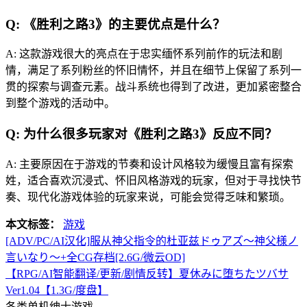
Q: 《胜利之路3》的主要优点是什么？
A: 这款游戏很大的亮点在于忠实缅怀系列前作的玩法和剧
情，满足了系列粉丝的怀旧情怀，并且在细节上保留了系列一
贯的探索与调查元素。战斗系统也得到了改进，更加紧密整合
到整个游戏的活动中。
Q: 为什么很多玩家对《胜利之路3》反应不同？
A: 主要原因在于游戏的节奏和设计风格较为缓慢且富有探索
姓，适合喜欢沉浸式、怀旧风格游戏的玩家，但对于寻找快节
奏、现代化游戏体验的玩家来说，可能会觉得乏味和繁琐。
本文标签：
游戏
[ADV/PC/AI汉化]服从神父指令的杜亚兹ドゥアズ～神父様ノ
言いなり～+全CG存档[2.6G/微云OD]
【RPG/AI智能翻译/更新/剧情反转】夏休みに堕ちたツバサ
Ver1.04【1.3G/度盘】
各类单机绅士游戏