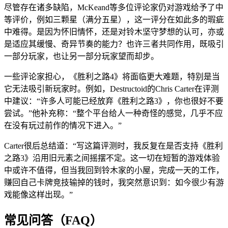
尽管存在诸多缺陷，McKeand等多位评论家仍对游戏给予了中
等评价，例如三颗星（满分五星），这一评分在如此多的瑕疵
中难得。是因为怀旧情怀，还是对铃木坚守梦想的认可，亦或
是适应其缓慢、奇异节奏的能力？也许三者共同作用，既吸引
一部分玩家，也让另一部分玩家望而却步。
一些评论家担心，《胜利之路4》将面临更大难题，特别是当
它无法吸引新玩家时。例如，Destructoid的Chris Carter在评测
中建议：“许多人可能已经放弃《胜利之路3》，你也很好不要
尝试。”他补充称：“整个平台给人一种奇怪的感觉，几乎不应
在没有玩过前作的情况下进入。”
Carter很后总结道：“写这篇评测时，我反复在是否支持《胜利
之路3》沿用旧元素之间摇摆不定。这一切在短暂的游戏体验
中或许不值得，但当我回到铃木家的小屋，完成一天的工作，
赚回自己卡牌竞技输掉的钱时，我突然意识到：如今很少有游
戏能像这样出现。”
常见问答（FAQ）