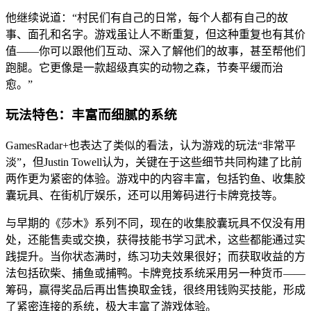
他继续说道：“村民们有自己的日常，每个人都有自己的故
事、面孔和名字。游戏虽让人不断重复，但这种重复也有其价
值——你可以跟他们互动、深入了解他们的故事，甚至帮他们
跑腿。它更像是一款超级真实的动物之森，节奏平缓而治
愈。”
玩法特色：丰富而细腻的系统
GamesRadar+也表达了类似的看法，认为游戏的玩法“非常平
淡”，但Justin Towell认为，关键在于这些细节共同构建了比前
两作更为紧密的体验。游戏中的内容丰富，包括钓鱼、收集胶
囊玩具、在街机厅娱乐，还可以用筹码进行卡牌竞技等。
与早期的《莎木》系列不同，现在的收集胶囊玩具不仅没有用
处，还能售卖或交换，获得技能书学习武术，这些都能通过实
践提升。当你状态满时，练习功夫效果很好；而获取收益的方
法包括砍柴、捕鱼或捕鸭。卡牌竞技系统采用另一种货币——
筹码，赢得奖品后再出售换取金钱，很终用钱购买技能，形成
了紧密连接的系统，极大丰富了游戏体验。