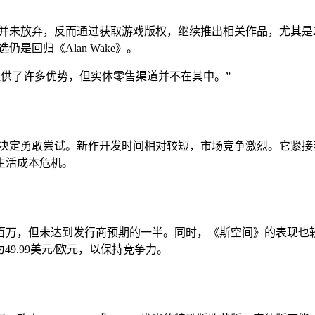
并未放弃，反而通过获取游戏版权，继续推出相关作品，尤其是2019
是回归《Alan Wake》。
edy提供了许多优势，但实体零售渠道并不在其中。”
dy和Epic决定勇敢尝试。新作开发时间相对较短，市场竞争激烈
生活成本危机。
，但未达到发行商预期的一半。同时，《斯空间》的表现也较为缓
本为49.99美元/欧元，以保持竞争力。