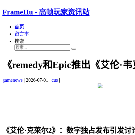
FrameHu - 高帧玩家资讯站
首页
留言本
搜索
《remedy和Epic推出《艾
gamenews
|
2026-07-01
|
cus
|
《艾伦·克莱尔2》：数字独占发布引发讨