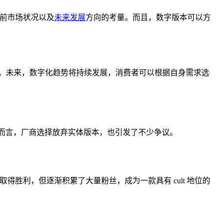
当前市场状况以及
未来发展
方向的考量。而且，数字版本可以方
寄。未来，数字化趋势将持续发展，消费者可以根据自身需求选
2》而言，厂商选择放弃实体版本，也引发了不少争议。
中取得胜利，但逐渐积累了大量粉丝，成为一款具有 cult 地位的