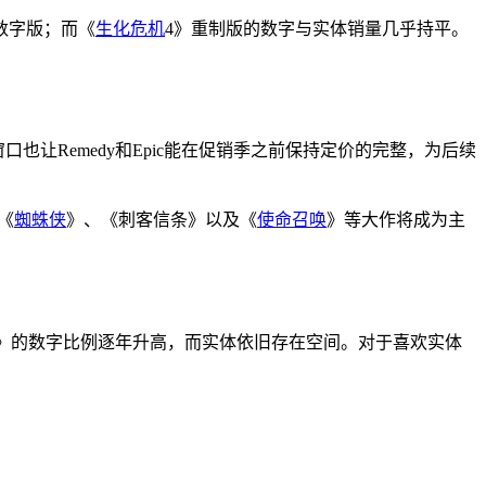
数字版；而《
生化危机
4》重制版的数字与实体销量几乎持平。
让Remedy和Epic能在促销季之前保持定价的完整，为后续
《
蜘蛛侠
》、《刺客信条》以及《
使命召唤
》等大作将成为主
》的数字比例逐年升高，而实体依旧存在空间。对于喜欢实体