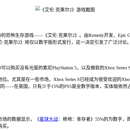
款备受期待的恐怖生存游戏——《艾伦·克莱尔2》。由Remedy开发、E
·克莱尔2》将仅以数字版形式发行，这一决定引发了广泛讨论
购买没有光驱的索尼PlayStation 5，以及微软的Xbox Se
其是在一些市场，Xbox Series S已经成为很受欢迎的Xb
情况则不同——在英国，只有少于15%的PS5是全数字版本，实体版
市场的数据显示，《
星球大战
：绝地：幸存者》55%的为数字，而
购买。