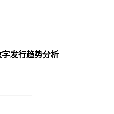
戏数字发行趋势分析