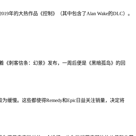
年的大热作品《控制》（其中包含了Alan Wake的DLC）。
。它紧接着《刺客信条：幻景》发布，一周后便是《黑暗孤岛》的回
慢。这些都使得Remedy和Epic日益关注销量，决定将