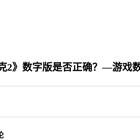
伦·韦克2》数字版是否正确？—游
论