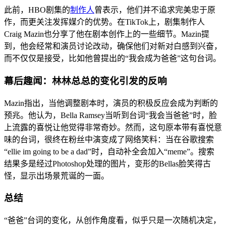
此前，HBO剧集的
制作人
曾表示，他们并不追求完美忠于原
作，而更关注发挥媒介的优势。在TikTok上，剧集制作人
Craig Mazin也分享了他在剧本创作上的一些细节。Mazin提
到，他会经常和演员讨论改动，确保他们对新对白感到兴奋，
而不仅仅是接受，比如他曾提出的“我会成为爸爸”这句台词。
幕后趣闻：林林总总的变化引发的反响
Mazin指出，当他调整剧本时，演员的积极反应会成为判断的
预兆。他认为，Bella Ramsey当听到台词“我会当爸爸”时，脸
上流露的喜悦让他觉得非常奇妙。然而，这句原本带有喜悦意
味的台词，很终在粉丝中演变成了网络笑料：当在谷歌搜索
“ellie im going to be a dad”时，自动补全会加入“meme”。搜索
结果多是经过Photoshop处理的图片，变形的Bellas脸笑得古
怪，显示出场景荒诞的一面。
总结
“爸爸”台词的变化，从创作角度看，似乎只是一次随机决定，