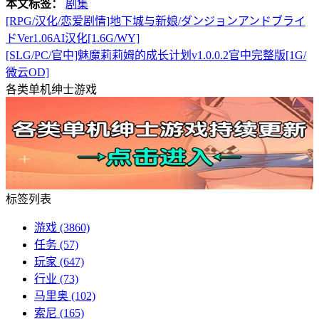
本文标签：
剧集
[RPG/汉化/恋爱剧情]地下城与新娘/ダンジョンアンドブライ
ドVer1.06AI汉化[1.6G/WY]
[SLG/PC/官中]魅魔莉莉姆的成长计划v1.0.0.2官中完整版[1G/
微云OD]
各类单机绅士游戏
标签列表
游戏
(3860)
任务
(57)
玩家
(647)
行业
(73)
马里奥
(102)
索尼
(165)