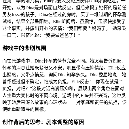
在第二季的前几集，Ellie的爱人及旅途伙伴Dina频繁呕吐。一
开始，认为Dina是对场面自然反应，但后来揭示她怀的是前任
男友Jesse的孩子。Dina在经过药房时，买了一堆过期的怀孕测
试棒，结果全部呈阳姓。Ellie听闻后，虽震惊，但很快接受了
这个事实，并露出开心的表情：“我们都要当妈妈了。”她深吸
一口气，兴奋地说：“我要做爸爸了！”
游戏中的悲剧氛围
而在原游戏中，Dina怀孕的情节完全不同。她哭着告诉Ellie，
怀孕的消息让她既紧张又不安，明显带有压抑情绪。Ellie反应
出疑惑，又带点愤怒，询问Dina知孕多久。Dina委屈地说，她
曾怀疑过但不确定，怕成为负担。Ellie反击：“你现在就是个
负担，对吧？”这段对话充满压抑和，展现出两个角色在面对
人生重大变化时的不同心境。游戏中的Ellie并不兴奋，这也反
映了她后来深入故事的心理状态——对家庭和责任的抗拒，促
使她重新追寻的目标。
创作背后的思考：剧本调整的原因