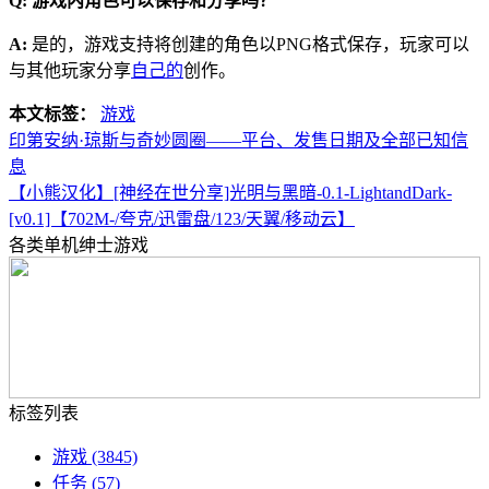
Q: 游戏内角色可以保存和分享吗？
A:
是的，游戏支持将创建的角色以PNG格式保存，玩家可以
与其他玩家分享
自己的
创作。
本文标签：
游戏
印第安纳·琼斯与奇妙圆圈——平台、发售日期及全部已知信
息
【小熊汉化】[神经在世分享]光明与黑暗-0.1-LightandDark-
[v0.1]【702M-/夸克/迅雷盘/123/天翼/移动云】
各类单机绅士游戏
标签列表
游戏
(3845)
任务
(57)