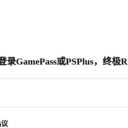
GamePass或PSPlus，终
热议