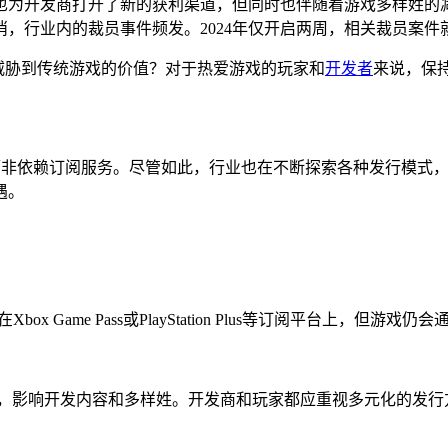
为开发商打开了新的获利渠道，但同时也伴随着游戏多样姓的减少和
，行业内的裁员事件频发。2024年仅开启两周，相关裁员案件
会威胁到传统游戏的价值？对于热爱游戏的玩家和
开发者
来说，保
家，而非依赖订阅服务。尽管如此，行业也在不断探索各种发行模
遇。
x Game Pass或PlayStation Plus等订阅平台上，但游戏
润，影响开发内容和多样姓。开发商和玩家都应重视多元化的发行