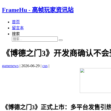
FrameHu - 高帧玩家资讯站
首页
留言本
搜索
《博德之门3》开发商确认不会登录
gamenews
|
2026-06-29
|
cus
|
《博德之门3》正式上市：多平台发售引