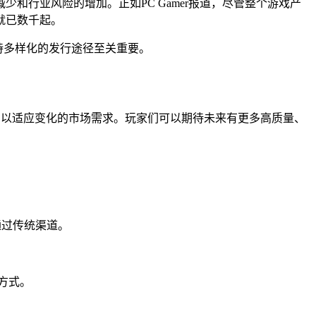
行业风险的增加。正如PC Gamer报道，尽管整个游戏产
就已数千起。
持多样化的发行途径至关重要。
式，以适应变化的市场需求。玩家们可以期待未来有更多高质量、
仍会通过传统渠道。
方式。