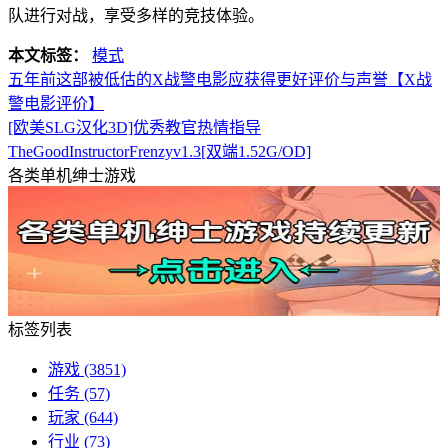
队进行对战，享受多样的竞技体验。
本文标签：
模式
五年前这部被低估的X战警电影应获得更好评价与声誉【X战
警电影评价】
[欧美SLG汉化3D]优秀教官热情指导
TheGoodInstructorFrenzyv1.3[双端1.52G/OD]
各类单机绅士游戏
标签列表
游戏
(3851)
任务
(57)
玩家
(644)
行业
(73)