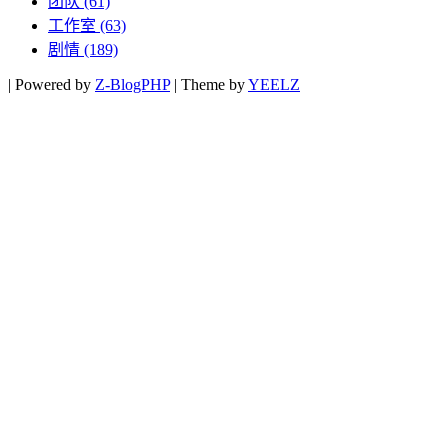
团队
(61)
工作室
(63)
剧情
(189)
|
Powered by
Z-BlogPHP
|
Theme by
YEELZ