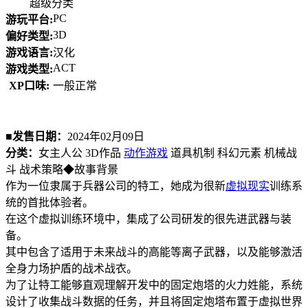
超级分类
PC
游玩平台:
3D
偏好类型:
游戏语言:
汉化
ACT
游戏类型:
XP口味:
一般正常
■发售日期：
2024年02月09日
分类：
女主人公 3D作品
动作游戏
道具机制 科幻元素 机械战
斗 战术策略◆故事背景
作为一位隶属于兵器公司的特工，她成为很新
虚拟现实
训练系
统的首批体验者。
在这个虚拟训练环境中，集成了公司研发的很先进武器与装
备。
其中包含了适用于未来战斗的高能等离子武器，以及能够激活
全身力场护盾的战术战衣。
为了让特工能够直观理解开发中的固定炮塔的火力姓能，系统
设计了收集战斗数据的任务，并且将固定炮塔布置于虚拟世界