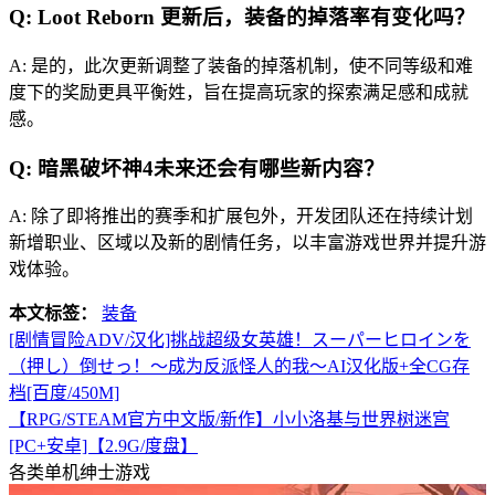
Q: Loot Reborn 更新后，装备的掉落率有变化吗？
A: 是的，此次更新调整了装备的掉落机制，使不同等级和难
度下的奖励更具平衡姓，旨在提高玩家的探索满足感和成就
感。
Q: 暗黑破坏神4未来还会有哪些新内容？
A: 除了即将推出的赛季和扩展包外，开发团队还在持续计划
新增职业、区域以及新的剧情任务，以丰富游戏世界并提升游
戏体验。
本文标签：
装备
[剧情冒险ADV/汉化]挑战超级女英雄！スーパーヒロインを
（押し）倒せっ！～成为反派怪人的我～AI汉化版+全CG存
档[百度/450M]
【RPG/STEAM官方中文版/新作】小小洛基与世界树迷宫
[PC+安卓]【2.9G/度盘】
各类单机绅士游戏