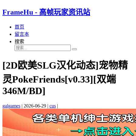
FrameHu - 高帧玩家资讯站
首页
留言本
搜索
[2D欧美SLG汉化动态]宠物精
灵PokeFriends[v0.33][双端
346M/BD]
galgames
|
2026-06-29
|
cus
|