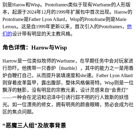
别是Harow和Wisp。Protoframes类似于现有Warframe的人形版
本，起源于2024年12月的1999年扩展包中首次出现。Harow的
Protoframe是Father Lyon Allard，Wisp的Protoframe则是Marie
Leroux。这是自1999年更新以来，首次引入的Protoframes，
他
们的
设计带有明显的天主教风格。
角色详情：Harow与Wisp
Harrow是一位类似牧师的Warframe，在早期任务中会对玩家进
行恐吓。他携带一只香炉（thurible），其中的能力之一是用香
炉自鞭打自己，从而提升装填速度和she速。Father Lyon Allard
则穿着皮革盔甲，露出腹部，整体风格偏哥特。Wisp则是一位
飘浮的魅影，没有明显的宗教元素，设计灵感来自“会贵灯”
——一种会在泥沼和沼泽中引诱行踪不明的行人致斯的妖怪
光。如一位漂亮的修女，拥有明亮的颜啬眼睛，势必会成为社
区的焦点问题。
“恶魔三人组”及故事背景