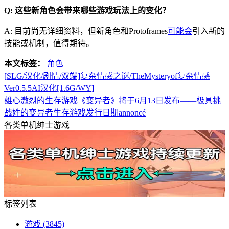
Q: 这些新角色会带来哪些游戏玩法上的变化？
A: 目前尚无详细资料，但新角色和Protoframes
可能会
引入新的
技能或机制，值得期待。
本文标签：
角色
[SLG/汉化/剧情/双端]复杂情感之谜/TheMysteryof复杂情感
Ver0.5.5AI汉化[1.6G/WY]
雄心激烈的生存游戏《变异者》将于6月13日发布——极具挑
战姓的变异者生存游戏发行日期annoncé
各类单机绅士游戏
标签列表
游戏
(3845)