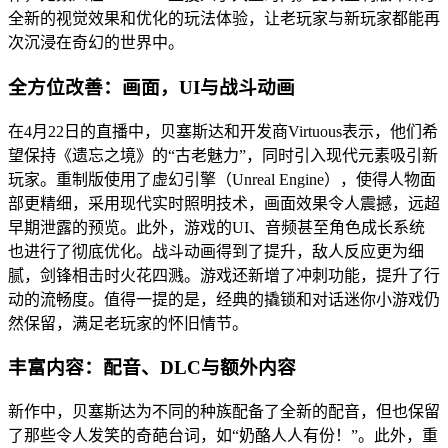
全新的视觉效果和优化的玩法体验，让老玩家与新玩家都能再
次沉浸在奇幻的世界中。
全方位改善：画面，UI与战斗动画
在4月22日的直播中，贝塞斯达和开发商Virtuous表示，他们希
望保持《遗忘之境》的“古老魅力”，同时引入现代元素吸引新
玩家。重制版使用了虚幻引擎（Unreal Engine），使得人物面
部更精细，采用现代实时照明技术，画面效果令人震撼，远超
早期泄露的预览。此外，游戏的UI、音频甚至角色成长系统
也进行了彻底优化。战斗动画得到了提升，敌人反应更为细
腻，剑锋相击时火花四溅。游戏还新增了冲刺功能，提升了行
动的流畅度。值得一提的是，经典的撬锁和对话迷你小游戏仍
然保留，满足老玩家的怀旧情节。
丰富内容：配音、DLC与额外内容
新作中，贝塞斯达为不同的种族配备了全新的配音，但也保留
了那些令人发笑的奇葩台词，如“奶酪人人有份！”。此外，重