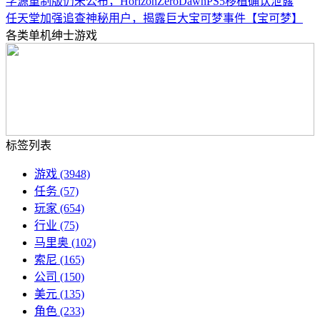
学源重制版仍未公布，HorizonZeroDawnPS5移植确认泄露
任天堂加强追查神秘用户，揭露巨大宝可梦事件【宝可梦】
各类单机绅士游戏
标签列表
游戏
(3948)
任务
(57)
玩家
(654)
行业
(75)
马里奥
(102)
索尼
(165)
公司
(150)
美元
(135)
角色
(233)