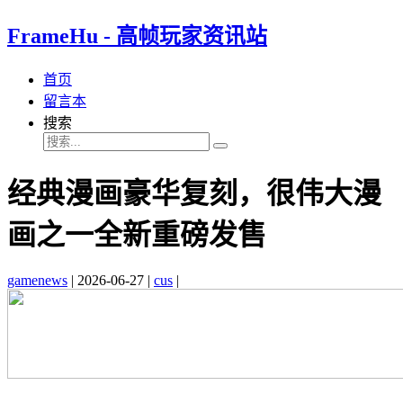
FrameHu - 高帧玩家资讯站
首页
留言本
搜索
经典漫画豪华复刻，很伟大漫
画之一全新重磅发售
gamenews
|
2026-06-27
|
cus
|