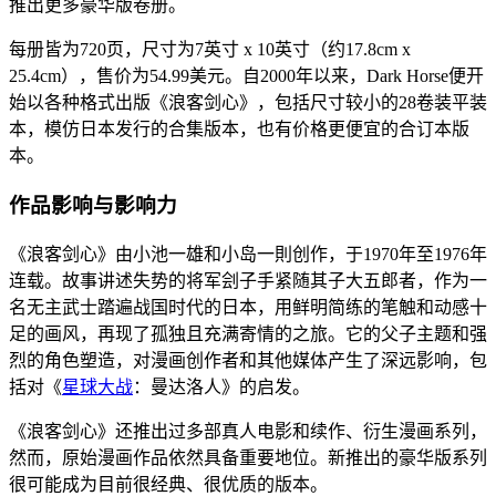
推出更多豪华版卷册。
每册皆为720页，尺寸为7英寸 x 10英寸（约17.8cm x
25.4cm），售价为54.99美元。自2000年以来，Dark Horse便开
始以各种格式出版《浪客剑心》，包括尺寸较小的28卷装平装
本，模仿日本发行的合集版本，也有价格更便宜的合订本版
本。
作品影响与影响力
《浪客剑心》由小池一雄和小岛一則创作，于1970年至1976年
连载。故事讲述失势的将军刽子手紧随其子大五郎者，作为一
名无主武士踏遍战国时代的日本，用鲜明简练的笔触和动感十
足的画风，再现了孤独且充满寄情的之旅。它的父子主题和强
烈的角色塑造，对漫画创作者和其他媒体产生了深远影响，包
括对《
星球大战
：曼达洛人》的启发。
《浪客剑心》还推出过多部真人电影和续作、衍生漫画系列，
然而，原始漫画作品依然具备重要地位。新推出的豪华版系列
很可能成为目前很经典、很优质的版本。