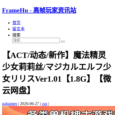
FrameHu - 高帧玩家资讯站
首页
留言本
搜索
【ACT/动态/新作】魔法精灵
少女莉莉丝/マジカルエルフ少
女リリスVer1.01【1.8G】【微
云网盘】
galgames
|
2026-06-27
|
cus
|