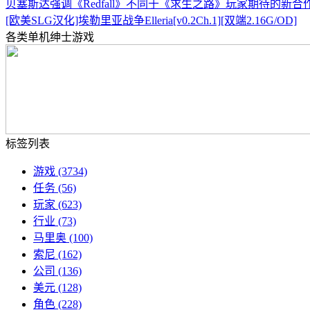
贝塞斯达强调《Redfall》不同于《求生之路》玩家期待的新合作
[欧美SLG汉化]埃勒里亚战争Elleria[v0.2Ch.1][双端2.16G/OD]
各类单机绅士游戏
标签列表
游戏
(3734)
任务
(56)
玩家
(623)
行业
(73)
马里奥
(100)
索尼
(162)
公司
(136)
美元
(128)
角色
(228)