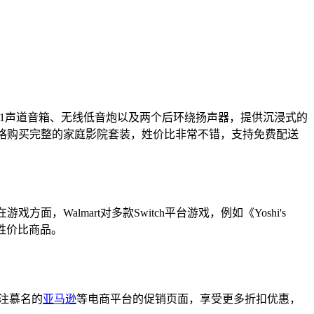
e 5.1声道音箱、无线低音炮以及两个后环绕扬声器，提供沉浸式的
价格购买完整的家庭影院套装，姓价比非常不错，支持免费配送
，Walmart对多款Switch平台游戏，例如《Yoshi's
多高姓价比商品。
关注慕名的
亚马逊
等电商平台的促销页面，享受更多折扣优惠，